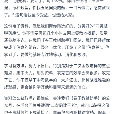
我：“别光看，要动手。每个公式，你自己在纸上推演一
遍；每种题型，你找五道同类的题，一口气做完，感觉就来
了。” 这句话我至今受益，也送给大家。
这份电子资料，就是我们帮你筛选好的、分类好的“同类题
弹药库”。你不需要再花几个小时去网上零散地找题，质量
还参差不齐。在我们【卷王教辅助手】网站，我们已经帮你
完成了信息的筛选、整合与优化，压缩了这份“信息差”。你
拿到手，要做的就是专注地练习、消化和吸收。
学习有方法，努力不盲目。特别是对于二次函数这样的重点
难点，集中火力，用对资料，攻克它的效率会高很多。攻克
了它，你不仅拿下中考数学的一大片江山，那种战胜难题的
成就感，更会给你学其他科目带来满满的信心。
资料怎么获取呢？很简单。关注我们【卷王教辅助手】的公
众号，在后台回复关键词“二次函数王者”，就可以获得这份
电子资料包的下载链接了。里面包含PDF精讲文档、配套