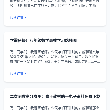
偷分秘诀！是不是有时候看着几何题，感觉就像在玩密室逃
脱，明明知道出口在那里，就是找不到钥匙？别急，老师当
年学几何的时候，也没少在这上面栽跟头呢！ 记得我们班有
个叫小雨的姑娘，上次月考前一星期还哭丧着脸说"老师，
阅读详情
我一...
学霸秘籍！八年级数学高效学习路线图
嘿，同学们，我是曹老师。今天咱们不聊别的，就聊聊八年
级数学这“磨人的小妖精”。是不是感觉一上初二，数学的难
度“噌”一下就上来了？函数、全等三角形、勾股定理……一
个个新名词砸过来，有点晕头转向？别慌，今天曹老师就给
你画一张清晰的“高效学习路线图”，咱们一步一个脚印，把
阅读详情
八年级数学这座山...
二次函数高分攻略：卷王教材助手电子资料免费下载
嘿，同学们，我是曹老师。今天咱们不聊别的，就聊聊那个