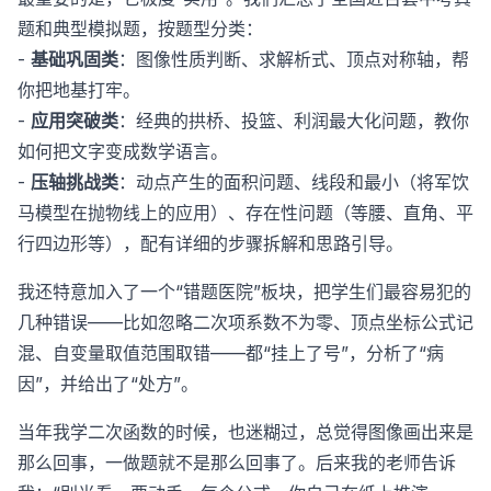
题和典型模拟题，按题型分类：
-
基础巩固类
：图像性质判断、求解析式、顶点对称轴，帮
你把地基打牢。
-
应用突破类
：经典的拱桥、投篮、利润最大化问题，教你
如何把文字变成数学语言。
-
压轴挑战类
：动点产生的面积问题、线段和最小（将军饮
马模型在抛物线上的应用）、存在性问题（等腰、直角、平
行四边形等），配有详细的步骤拆解和思路引导。
我还特意加入了一个“错题医院”板块，把学生们最容易犯的
几种错误——比如忽略二次项系数不为零、顶点坐标公式记
混、自变量取值范围取错——都“挂上了号”，分析了“病
因”，并给出了“处方”。
当年我学二次函数的时候，也迷糊过，总觉得图像画出来是
那么回事，一做题就不是那么回事了。后来我的老师告诉