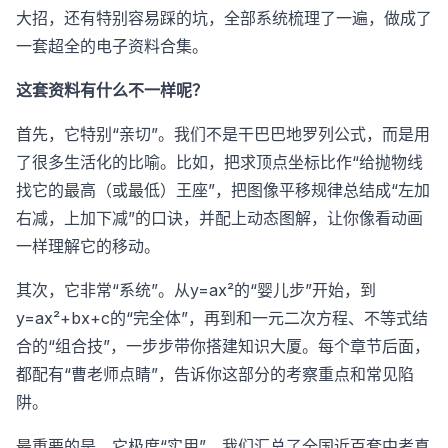
大招，还有特别容易踩的坑，全部系统梳理了一遍，做成了
一套超全的电子资料合集。
这套资料有什么不一样呢？
首先，它特别“亲切”。我们不是干巴巴地罗列公式，而是用
了很多生活化的比喻。比如，把求顶点坐标比作“给抛物线
找它的最高（或最低）王座”，把图像平移规律总结成“左加
右减，上加下减”的口诀，并配上动态图解，让你像看动画
一样理解它的移动。
其次，它非常“系统”。从y=ax²的“婴儿步”开始，到
y=ax²+bx+c的“完全体”，再到和一元二次方程、不等式结
合的“组合技”，一步步带你搭建知识大厦。每个章节后面，
都配有“曹老师点睛”，告诉你这部分的考察重点和常见陷
阱。
最重要的是，它极度“实用”。我们汇总了全国近百套中考真