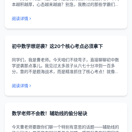
本越积越厚，心态越来越崩？别急，我教过的那些学霸们
啊，早就用上了这套“记忆组合拳”，今天咱们就掀开他们的
笔记本，偷偷学两招！ 首先，咱们得明白一个道理：死记硬
阅读详情
背就像...
初中数学想逆袭？这20个核心考点必须拿下
同学们，我是曹老师。今天咱们不绕弯子，直接聊聊初中数
学逆袭那点事儿。我见过太多孩子从六七十分冲到一百多
分，靠的不是题海战术，而是精准抓住了核心考点！就像挖
宝藏，你得知道钥匙藏在哪儿。 记得去年班上有个叫小宇的
孩子，数学一直在及格线徘徊。后来我让他专门整理这20个
阅读详情
核心...
数学老师不会教！辅助线的偷分秘诀
今天曹老师要跟你们聊一个特别有意思的话题——辅助线的