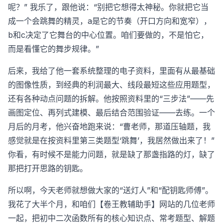
呢？” 我乐了，跟他说：“别把它想得太神秘。你就把它当
成一个会跳舞的精灵，a是它的节奏（开口方向和宽窄），
b和c决定了它舞台的中心位置。咱们要做的，不是怕它，
而是看懂它的舞步规律。”
后来，我给了他一套系统整理的电子资料，里面有从最基础
的图像性质，到经典的利润最大、线段最短这些应用题型，
还有各种动点问题的拆解。他按照资料里的“三步法”——先
画图定位、再列式建模、最后结合范围验证——去练。一个
月后的月考，他兴奋地跑来说：“曹老师，那道压轴题，我
感觉就是在按资料里第三类题型‘跳舞’，我居然做出来了！”
你看，有时候不是能力问题，就是缺了那盏指路的灯，缺了
那把打开思路的钥匙。
所以啊，今天老师就想做大家的“送灯人”和“配钥匙师傅”。
我花了大半个月，和咱们【卷王教辅助手】网站的几位老师
一起，把初中二次函数所有的核心知识点、常考题型、解题