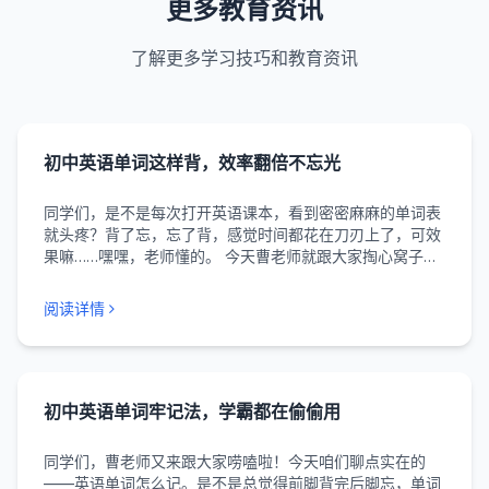
更多教育资讯
了解更多学习技巧和教育资讯
初中英语单词这样背，效率翻倍不忘光
同学们，是不是每次打开英语课本，看到密密麻麻的单词表
就头疼？背了忘，忘了背，感觉时间都花在刀刃上了，可效
果嘛……嘿嘿，老师懂的。 今天曹老师就跟大家掏心窝子聊
聊，怎么背单词才能效率翻倍，而且不容易忘光光。这可是
我从教这么多年，看着一届届学生验证出来的好方法。...
阅读详情
初中英语单词牢记法，学霸都在偷偷用
同学们，曹老师又来跟大家唠嗑啦！今天咱们聊点实在的
——英语单词怎么记。是不是总觉得前脚背完后脚忘，单词