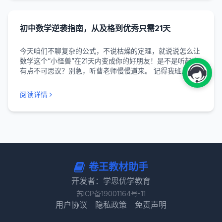
初中数学逆袭指南，从及格到优秀只需21天
今天咱们不聊复杂的公式，不说枯燥的定理，就说说怎么让
数学这个“小怪兽”在21天内变成你的好朋友！是不是听起来
有点不可思议？别急，听曹老师慢慢道来。 记得我班上有个
叫小林的孩子，初一那会儿数学总是在及格线徘徊，看到数
学题就头疼。后来他用了咱们这套方法，你猜怎么着？期
阅读详情
中...
卷王教材助手
开发者：学思优学教育
苏ICP备19001164号-11
用户协议
隐私政策
免责声明