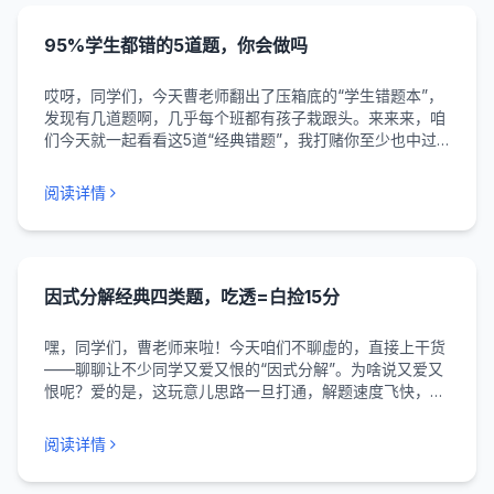
95%学生都错的5道题，你会做吗
哎呀，同学们，今天曹老师翻出了压箱底的“学生错题本”，
发现有几道题啊，几乎每个班都有孩子栽跟头。来来来，咱
们今天就一起看看这5道“经典错题”，我打赌你至少也中过
一枪！ 第一道：语文“的、地、得”分不清 题目：选择填
空：她唱（ ...
阅读详情
因式分解经典四类题，吃透=白捡15分
嘿，同学们，曹老师来啦！今天咱们不聊虚的，直接上干货
——聊聊让不少同学又爱又恨的“因式分解”。为啥说又爱又
恨呢？爱的是，这玩意儿思路一旦打通，解题速度飞快，简
直像开了倍速；恨的是，如果方法没掌握，看着题目干瞪
眼，那叫一个难受。 我敢说，因式分解绝对是...
阅读详情