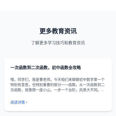
更多教育资讯
了解更多学习技巧和教育资讯
一次函数到二次函数，初中函数全攻略
嘿，同学们，我是曹老师。今天咱们来聊聊初中数学里一个
特别有意思，也特别重要的部分——函数。从一次函数到二
次函数，就像爬一座小山，一步一个台阶，风景大不同。很
多同学觉得函数抽象、难懂，别怕，今天曹老师就用最“接
地气”的方式，带你打通任督二脉。 首先，咱们得搞明白，
阅读详情
函数...