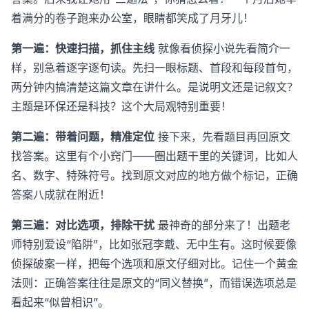
着满分的卷子跑来办公室，眼睛都笑成了月牙儿！
第一遍：快速扫描，抓住主线
就像看侦探小说先看简介一
样，别急着逐字逐句读。先扫一眼标题、首段和每段首句，
两分钟内搞清楚这篇文章在讲什么。是说明文还是记叙文？
主题是环保还是科技？这个大局观特别重要！
第二遍：带着问题，精准定位
接下来，先看题目再回原文
找答案。这里有个小窍门——圈出题干里的关键词，比如人
名、数字、特殊符号。找到原文对应的地方做个标记，正确
答案八成就在附近！
第三遍：对比选项，排除干扰
最神奇的部分来了！出题老
师特别爱设“陷阱”，比如张冠李戴、无中生有。这时候要像
侦探破案一样，把每个选项和原文仔细对比。记住一个黄金
法则：正确答案往往是原文的“同义替换”，而错误选项总是
看起来“似曾相识”。