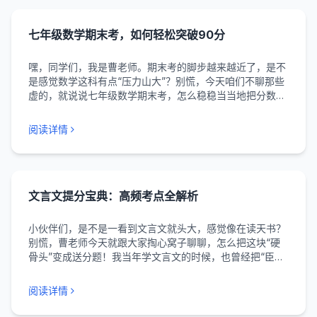
七年级数学期末考，如何轻松突破90分
嘿，同学们，我是曹老师。期末考的脚步越来越近了，是不
是感觉数学这科有点“压力山大”？别慌，今天咱们不聊那些
虚的，就说说七年级数学期末考，怎么稳稳当当地把分数提
到90分以上。老师我带了这么多届学生，发现能突破90分
的同学，方法上都特别相似。咱们一步一步来。 首先，咱
阅读详情
们...
文言文提分宝典：高频考点全解析
小伙伴们，是不是一看到文言文就头大，感觉像在读天书？
别慌，曹老师今天就跟大家掏心窝子聊聊，怎么把这块“硬
骨头”变成送分题！我当年学文言文的时候，也曾经把“臣密
言”看成了“大臣秘密地说”，闹过不少笑话呢。 首先，咱们
要搞定的就是实词这一关。你们可以把文言实词想象成一
阅读详情
个...